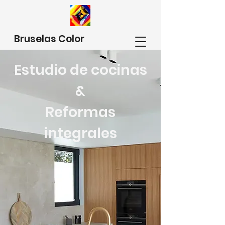
Bruselas Color
Estudio de cocinas
&
Reformas
integrales